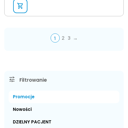
shopping_cart
2
3
→
1
tune
Filtrowanie
Promocje
Nowości
DZIELNY PACJENT