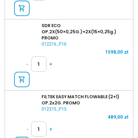
shopping_cart
SDR ECO
OP.2X(50×0,25G.)+2X(15×0,25g.)
PROMO
012216_P16
1598,00
zł
-
+
shopping_cart
FILTEK EASY MATCH FLOWABLE (2+1)
OP.2x2G. PROMO
012315_P15
489,00
zł
-
+