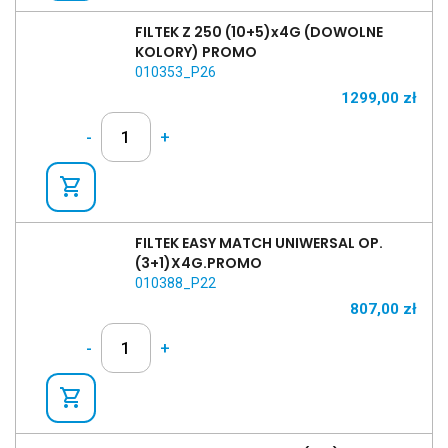
FILTEK Z 250 (10+5)x4G (DOWOLNE
KOLORY) PROMO
010353_P26
1299,00
zł
-
+
shopping_cart
FILTEK EASY MATCH UNIWERSAL OP.
(3+1)X4G.PROMO
010388_P22
807,00
zł
-
+
shopping_cart