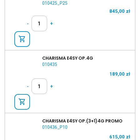
010425_P25
845,00
zł
-
+
shopping_cart
CHARISMA E4SY OP.4G
010435
189,00
zł
-
+
shopping_cart
CHARISMA E4SY OP.(3+1)4G PROMO
010436_P10
615,00
zł