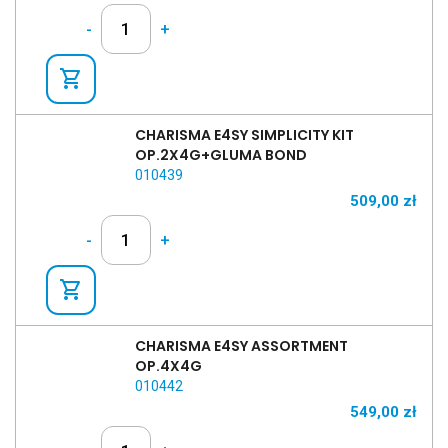
-
+
shopping_cart
CHARISMA E4SY SIMPLICITY KIT
OP.2X4G+GLUMA BOND
010439
509,00
zł
-
+
shopping_cart
CHARISMA E4SY ASSORTMENT
OP.4X4G
010442
549,00
zł