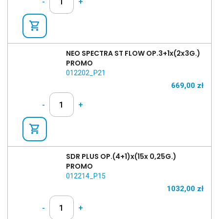
-
+
shopping_cart
NEO SPECTRA ST FLOW OP.3+1x(2x3G.)
PROMO
012202_P21
669,00
zł
-
+
shopping_cart
SDR PLUS OP.(4+1)x(15x 0,25G.)
PROMO
012214_P15
1032,00
zł
-
+